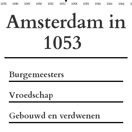
1035
1040
1045
1050
1051
1052
1054
1055
1056
1061
1066
1
Amsterdam in
Burgemeesters
Vroedschap
Gebouwd en verdwenen