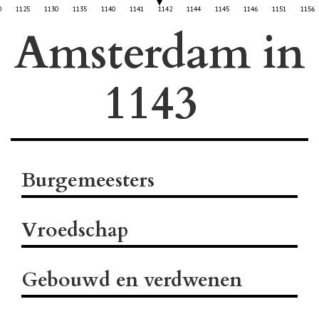
0
1125
1130
1135
1140
1141
1142
1144
1145
1146
1151
1156
Amsterdam in
Burgemeesters
Vroedschap
Gebouwd en verdwenen