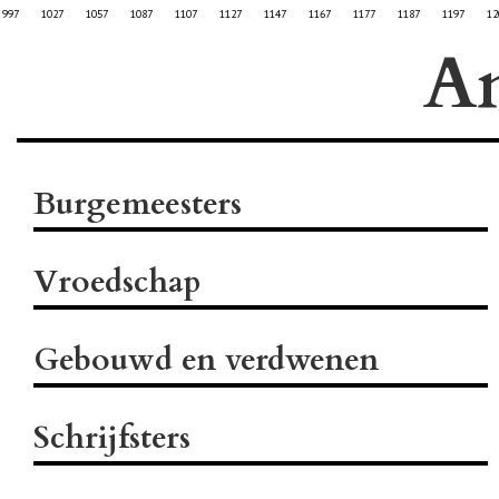
997
1027
1057
1087
1107
1127
1147
1167
1177
1187
1197
12
A
Burgemeesters
Vroedschap
Gebouwd en verdwenen
Schrijfsters