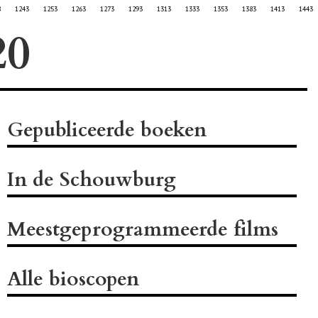
8
1243
1253
1263
1273
1293
1313
1333
1353
1383
1413
1443
Gepubliceerde boeken
In de Schouwburg
Meestgeprogrammeerde films
Alle bioscopen