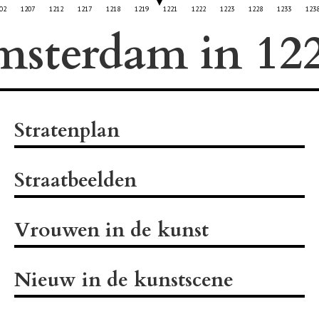
02
1207
1212
1217
1218
1219
1221
1222
1223
1228
1233
123
msterdam in
Stratenplan
Straatbeelden
Vrouwen in de kunst
Nieuw in de kunstscene