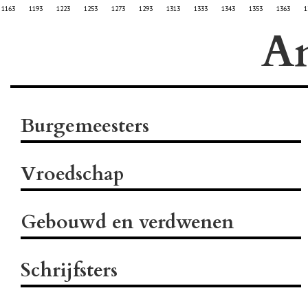
1163
1193
1223
1253
1273
1293
1313
1333
1343
1353
1363
1
A
Burgemeesters
Vroedschap
Gebouwd en verdwenen
Schrijfsters