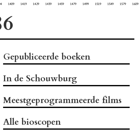
04
1409
1419
1429
1439
1459
1479
1499
1519
1549
1579
1609
Gepubliceerde boeken
In de Schouwburg
Meestgeprogrammeerde films
Alle bioscopen