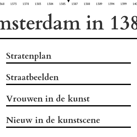
368
1373
1378
1383
1384
1385
1387
1388
1389
1394
1399
14
msterdam in
Stratenplan
Straatbeelden
Vrouwen in de kunst
Nieuw in de kunstscene