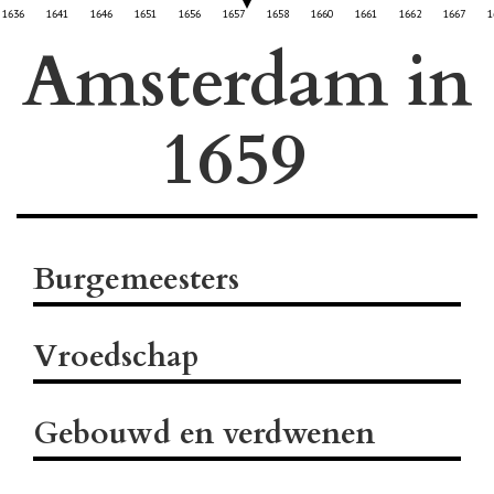
1636
1641
1646
1651
1656
1657
1658
1660
1661
1662
1667
1
Amsterdam in
Burgemeesters
Vroedschap
Gebouwd en verdwenen