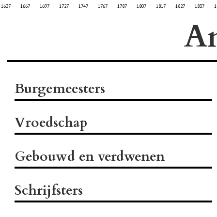
1637
1667
1697
1727
1747
1767
1787
1807
1817
1827
1837
1
A
Burgemeesters
Vroedschap
Gebouwd en verdwenen
Schrijfsters