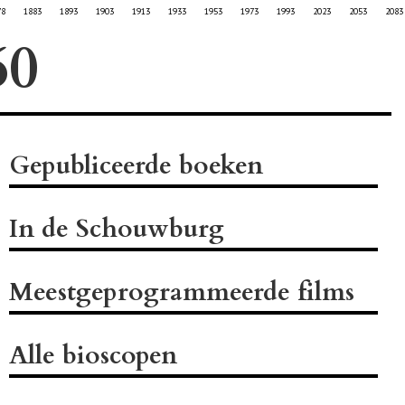
78
1883
1893
1903
1913
1933
1953
1973
1993
2023
2053
2083
Gepubliceerde boeken
In de Schouwburg
Meestgeprogrammeerde films
Alle bioscopen