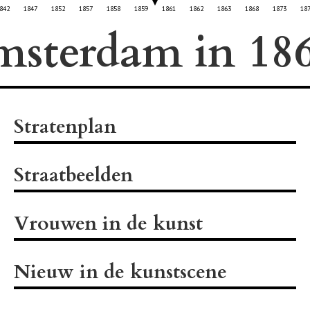
842
1847
1852
1857
1858
1859
1861
1862
1863
1868
1873
18
msterdam in
Stratenplan
Straatbeelden
Vrouwen in de kunst
Nieuw in de kunstscene