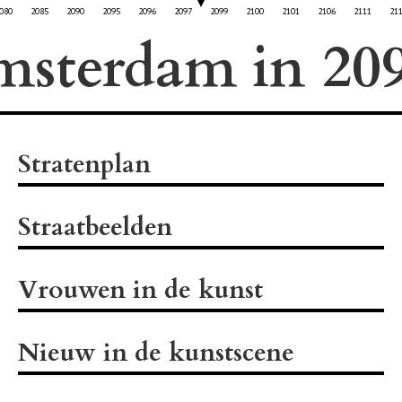
080
2085
2090
2095
2096
2097
2099
2100
2101
2106
2111
21
msterdam in
Stratenplan
Straatbeelden
Vrouwen in de kunst
Nieuw in de kunstscene