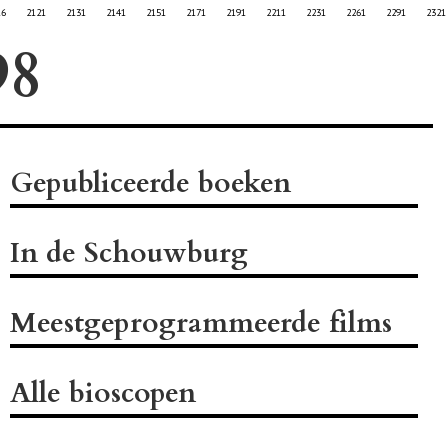
16
2121
2131
2141
2151
2171
2191
2211
2231
2261
2291
2321
Gepubliceerde boeken
In de Schouwburg
Meestgeprogrammeerde films
Alle bioscopen