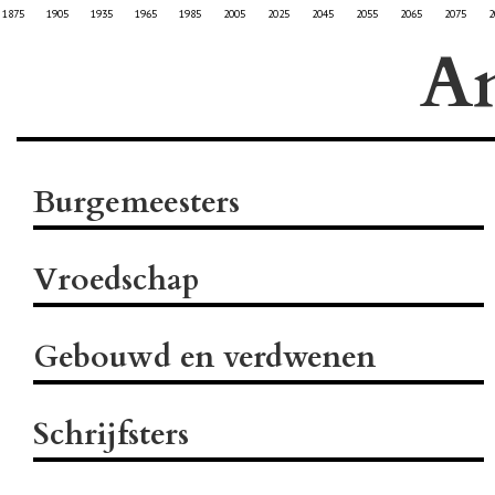
1875
1905
1935
1965
1985
2005
2025
2045
2055
2065
2075
2
A
Burgemeesters
Vroedschap
Gebouwd en verdwenen
Schrijfsters