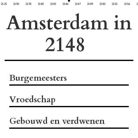
2125
2130
2135
2140
2145
2146
2147
2149
2150
2151
2156
2
Amsterdam in
Burgemeesters
Vroedschap
Gebouwd en verdwenen