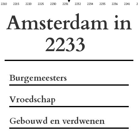
2210
2215
2220
2225
2230
2231
2232
2234
2235
2236
2241
2
Amsterdam in
Burgemeesters
Vroedschap
Gebouwd en verdwenen