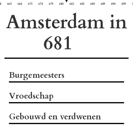
8
663
668
673
678
679
680
682
683
684
689
694
699
Amsterdam in
Burgemeesters
Vroedschap
Gebouwd en verdwenen