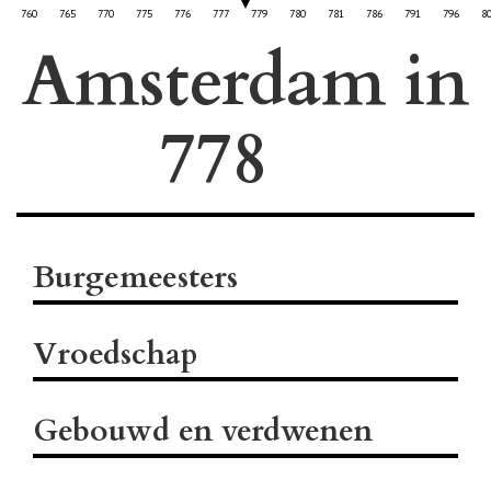
760
765
770
775
776
777
779
780
781
786
791
796
8
Amsterdam in
Burgemeesters
Vroedschap
Gebouwd en verdwenen