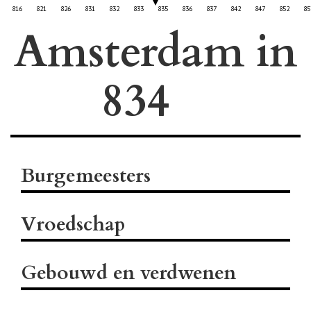
816
821
826
831
832
833
835
836
837
842
847
852
85
Amsterdam in
Burgemeesters
Vroedschap
Gebouwd en verdwenen