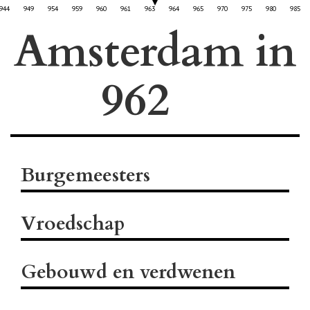
944
949
954
959
960
961
963
964
965
970
975
980
985
Amsterdam in
Burgemeesters
Vroedschap
Gebouwd en verdwenen