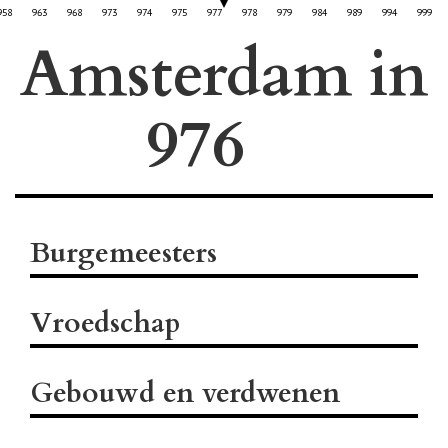
958
963
968
973
974
975
977
978
979
984
989
994
999
Amsterdam in
Burgemeesters
Vroedschap
Gebouwd en verdwenen