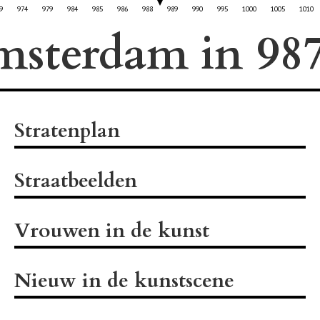
9
974
979
984
985
986
988
989
990
995
1000
1005
1010
msterdam in
Stratenplan
Straatbeelden
Vrouwen in de kunst
Nieuw in de kunstscene