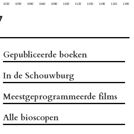
1020
1030
1040
1060
1080
1100
1120
1150
1180
1210
1240
Gepubliceerde boeken
In de Schouwburg
Meestgeprogrammeerde films
Alle bioscopen