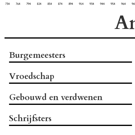
734
764
794
824
854
874
894
914
934
944
954
964
96
A
Burgemeesters
Vroedschap
Gebouwd en verdwenen
Schrijfsters