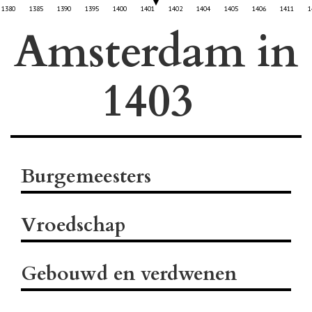
1380
1385
1390
1395
1400
1401
1402
1404
1405
1406
1411
1
Amsterdam in
Burgemeesters
Vroedschap
Gebouwd en verdwenen