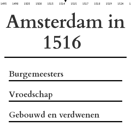
1493
1498
1503
1508
1513
1514
1515
1517
1518
1519
1524
1
Amsterdam in
Burgemeesters
Vroedschap
Gebouwd en verdwenen