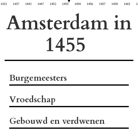
1432
1437
1442
1447
1452
1453
1454
1456
1457
1458
1463
1
Amsterdam in
Burgemeesters
Vroedschap
Gebouwd en verdwenen