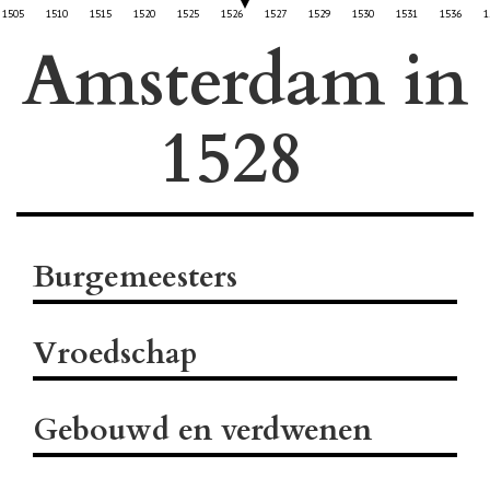
1505
1510
1515
1520
1525
1526
1527
1529
1530
1531
1536
1
Amsterdam in
Burgemeesters
Vroedschap
Gebouwd en verdwenen