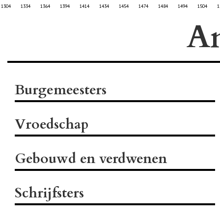
1304
1334
1364
1394
1414
1434
1454
1474
1484
1494
1504
1
A
Burgemeesters
Vroedschap
Gebouwd en verdwenen
Schrijfsters