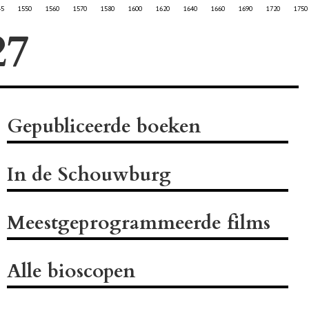
45
1550
1560
1570
1580
1600
1620
1640
1660
1690
1720
1750
Gepubliceerde boeken
In de Schouwburg
Meestgeprogrammeerde films
Alle bioscopen