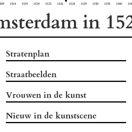
509
1514
1519
1524
1525
1526
1528
1529
1530
1535
1540
15
msterdam in
Stratenplan
Straatbeelden
Vrouwen in de kunst
Nieuw in de kunstscene