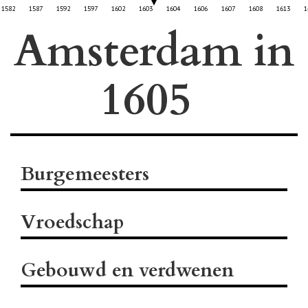
1582
1587
1592
1597
1602
1603
1604
1606
1607
1608
1613
1
Amsterdam in
Burgemeesters
Vroedschap
Gebouwd en verdwenen