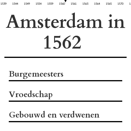
1539
1544
1549
1554
1559
1560
1561
1563
1564
1565
1570
1
Amsterdam in
Burgemeesters
Vroedschap
Gebouwd en verdwenen