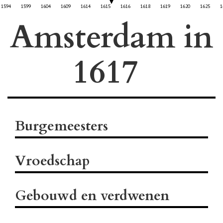
1594
1599
1604
1609
1614
1615
1616
1618
1619
1620
1625
1
Amsterdam in
Burgemeesters
Vroedschap
Gebouwd en verdwenen