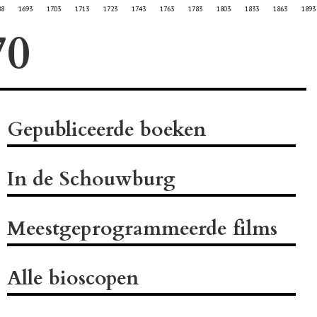
88
1693
1703
1713
1723
1743
1763
1783
1803
1833
1863
1893
Gepubliceerde boeken
In de Schouwburg
Meestgeprogrammeerde films
Alle bioscopen