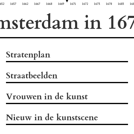
652
1657
1662
1667
1668
1669
1671
1672
1673
1678
1683
16
msterdam in
Stratenplan
Straatbeelden
Vrouwen in de kunst
Nieuw in de kunstscene