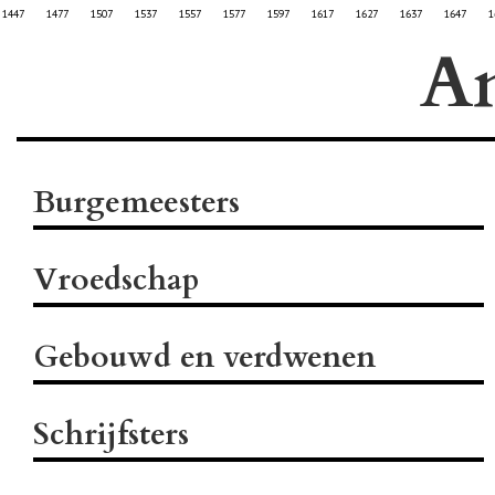
1447
1477
1507
1537
1557
1577
1597
1617
1627
1637
1647
1
A
Burgemeesters
Vroedschap
Gebouwd en verdwenen
Schrijfsters