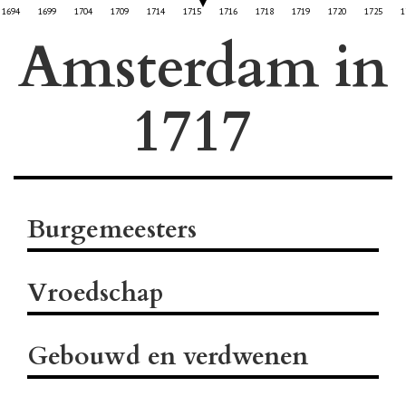
1694
1699
1704
1709
1714
1715
1716
1718
1719
1720
1725
1
Amsterdam in
Burgemeesters
Vroedschap
Gebouwd en verdwenen