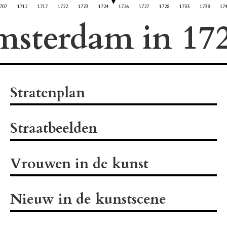
707
1712
1717
1722
1723
1724
1726
1727
1728
1733
1738
17
msterdam in
Stratenplan
Straatbeelden
Vrouwen in de kunst
Nieuw in de kunstscene