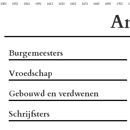
1502
1532
1562
1592
1612
1632
1652
1672
1682
1692
1702
1
A
Burgemeesters
Vroedschap
Gebouwd en verdwenen
Schrijfsters