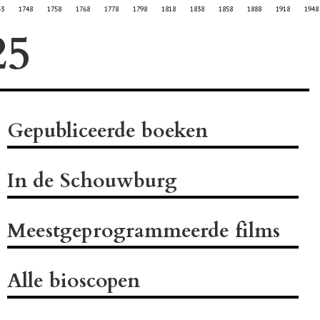
43
1748
1758
1768
1778
1798
1818
1838
1858
1888
1918
1948
Gepubliceerde boeken
In de Schouwburg
Meestgeprogrammeerde films
Alle bioscopen