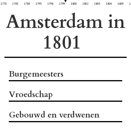
1778
1783
1788
1793
1798
1799
1800
1802
1803
1804
1809
1
Amsterdam in
Burgemeesters
Vroedschap
Gebouwd en verdwenen