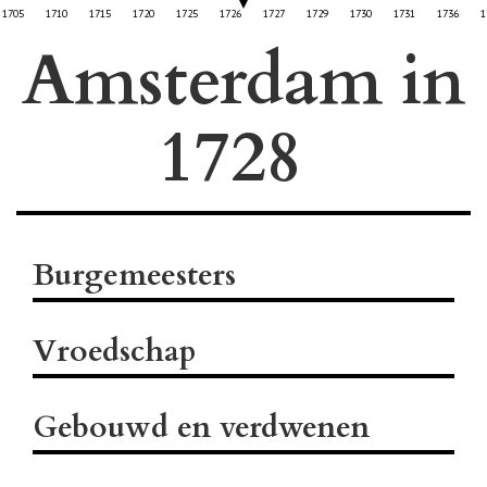
1705
1710
1715
1720
1725
1726
1727
1729
1730
1731
1736
1
Amsterdam in
Burgemeesters
Vroedschap
Gebouwd en verdwenen