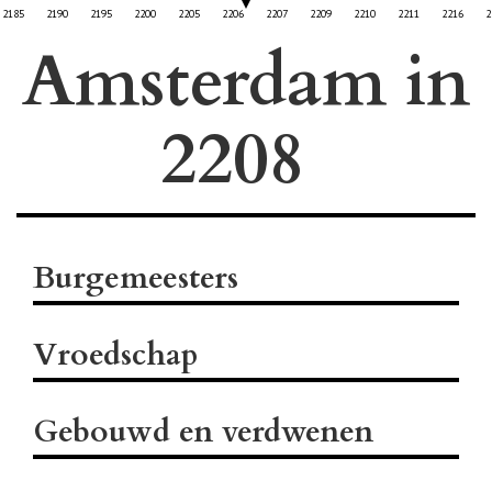
2185
2190
2195
2200
2205
2206
2207
2209
2210
2211
2216
2
Amsterdam in
Burgemeesters
Vroedschap
Gebouwd en verdwenen