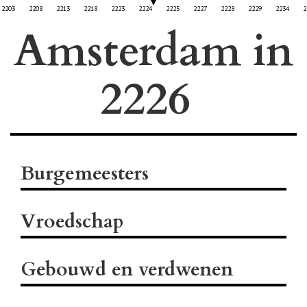
2203
2208
2213
2218
2223
2224
2225
2227
2228
2229
2234
2
Amsterdam in
Burgemeesters
Vroedschap
Gebouwd en verdwenen